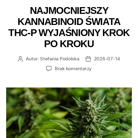
NAJMOCNIEJSZY
KANNABINOID ŚWIATA
THC-P WYJAŚNIONY KROK
PO KROKU
Autor:
Stefania Podolska
2026-07-14
Autor
Data
wpisu
wpisu
do
Brak komentarzy
Najmocniejszy
kannabinoid
świata
THC-
P
wyjaśniony
krok
po
kroku