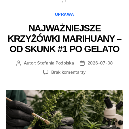
Kategorie
UPRAWA
NAJWAŻNIEJSZE
KRZYŻÓWKI MARIHUANY –
OD SKUNK #1 PO GELATO
Autor:
Stefania Podolska
2026-07-08
Autor
Data
wpisu
wpisu
do
Brak komentarzy
Najważniejsze
krzyżówki
marihuany
–
od
Skunk
#1
po
Gelato