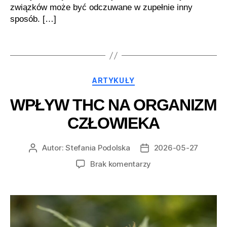
związków może być odczuwane w zupełnie inny
sposób. […]
Kategorie
ARTYKUŁY
WPŁYW THC NA ORGANIZM
CZŁOWIEKA
Autor:
Stefania Podolska
2026-05-27
Autor
Data
wpisu
wpisu
do
Brak komentarzy
Wpływ
THC
na
organizm
człowieka