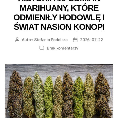
MARIHUANY, KTÓRE
ODMIENIŁY HODOWLĘ I
ŚWIAT NASION KONOPI
Autor:
Stefania Podolska
2026-07-22
Autor
Data
wpisu
wpisu
do
Brak komentarzy
Historia
10
odmian
marihuany,
które
odmieniły
hodowlę
i
świat
nasion
konopi