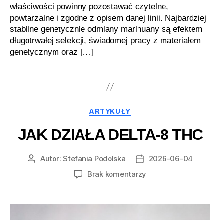
właściwości powinny pozostawać czytelne,
powtarzalne i zgodne z opisem danej linii. Najbardziej
stabilne genetycznie odmiany marihuany są efektem
długotrwałej selekcji, świadomej pracy z materiałem
genetycznym oraz […]
Kategorie
ARTYKUŁY
JAK DZIAŁA DELTA-8 THC
Autor:
Stefania Podolska
2026-06-04
Autor
Data
wpisu
wpisu
do
Brak komentarzy
Jak
działa
Delta-
8