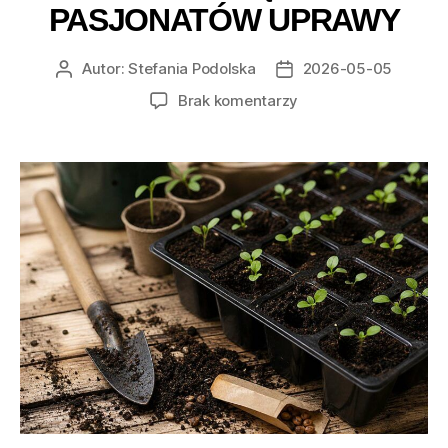
PASJONATÓW UPRAWY
Autor:
Stefania Podolska
2026-05-05
Autor
Data
wpisu
wpisu
do
Brak komentarzy
3Shop.pl
–
Przegląd
najlepszych
nasion
i
odmian
dla
wymagających
pasjonatów
uprawy