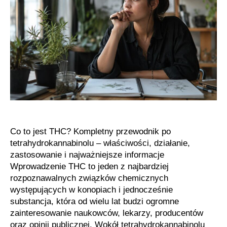
jak
powstaje
i
dlaczego
budzi
tak
duże
zainteresowanie
Co to jest THC? Kompletny przewodnik po
tetrahydrokannabinolu – właściwości, działanie,
zastosowanie i najważniejsze informacje
Wprowadzenie THC to jeden z najbardziej
rozpoznawalnych związków chemicznych
występujących w konopiach i jednocześnie
substancja, która od wielu lat budzi ogromne
zainteresowanie naukowców, lekarzy, producentów
oraz opinii publicznej. Wokół tetrahydrokannabinolu