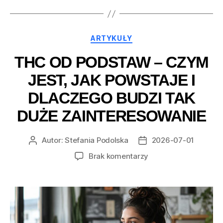
Kategorie
ARTYKUŁY
THC OD PODSTAW – CZYM
JEST, JAK POWSTAJE I
DLACZEGO BUDZI TAK
DUŻE ZAINTERESOWANIE
Autor:
Stefania Podolska
2026-07-01
Autor
Data
wpisu
wpisu
do
Brak komentarzy
THC
od
podstaw
–
czym
jest,