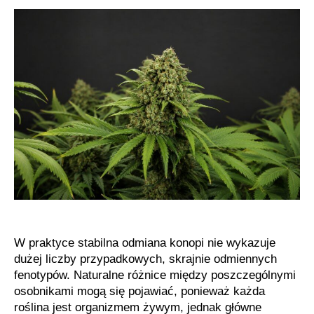
marihuany
o
wysokiej
przewidywalności
cech
W praktyce stabilna odmiana konopi nie wykazuje
dużej liczby przypadkowych, skrajnie odmiennych
fenotypów. Naturalne różnice między poszczególnymi
osobnikami mogą się pojawiać, ponieważ każda
roślina jest organizmem żywym, jednak główne