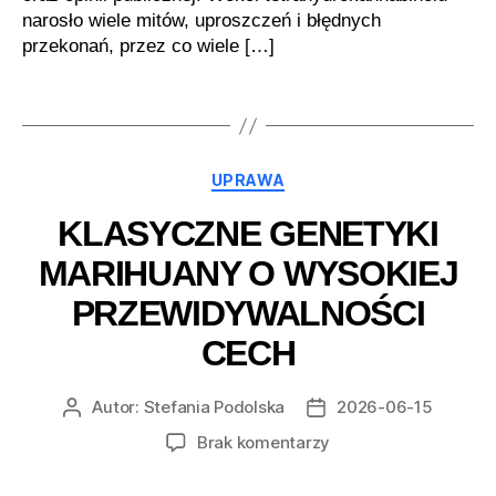
narosło wiele mitów, uproszczeń i błędnych
przekonań, przez co wiele […]
Kategorie
UPRAWA
KLASYCZNE GENETYKI
MARIHUANY O WYSOKIEJ
PRZEWIDYWALNOŚCI
CECH
Autor:
Stefania Podolska
2026-06-15
Autor
Data
wpisu
wpisu
do
Brak komentarzy
Klasyczne
genetyki