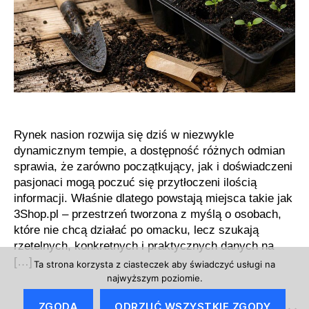
pasjonatów
uprawy
Rynek nasion rozwija się dziś w niezwykle
dynamicznym tempie, a dostępność różnych odmian
sprawia, że zarówno początkujący, jak i doświadczeni
pasjonaci mogą poczuć się przytłoczeni ilością
informacji. Właśnie dlatego powstają miejsca takie jak
3Shop.pl – przestrzeń tworzona z myślą o osobach,
które nie chcą działać po omacku, lecz szukają
rzetelnych, konkretnych i praktycznych danych na
[…]
Ta strona korzysta z ciasteczek aby świadczyć usługi na
najwyższym poziomie.
ZGODA
ODRZUĆ WSZYSTKIE ZGODY