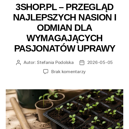
3SHOP.PL – PRZEGLĄD
NAJLEPSZYCH NASION I
ODMIAN DLA
WYMAGAJĄCYCH
PASJONATÓW UPRAWY
Autor:
Stefania Podolska
2026-05-05
Autor
Data
wpisu
wpisu
do
Brak komentarzy
3Shop.pl
–
Przegląd
najlepszych
nasion
i
odmian
dla
wymagających