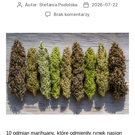
Autor:
Stefania Podolska
2026-07-22
Autor
Data
wpisu
wpisu
do
Brak komentarzy
Historia
10
odmian
marihuany,
które
odmieniły
hodowlę
i
świat
nasion
konopi
10 odmian marihuany, które odmieniły rynek nasion