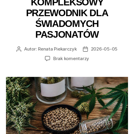
KOMPLEKSOWY
PRZEWODNIK DLA
ŚWIADOMYCH
PASJONATÓW
Autor:
Renata Piekarczyk
2026-05-05
Autor
Data
wpisu
wpisu
do
Brak komentarzy
Najlepsze
nasiona
konopi
i
wybór
odpowiednich
odmian
–
kompleksowy
przewodnik
dla