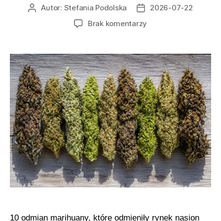
Autor:
Stefania Podolska
2026-07-22
Autor
Data
wpisu
wpisu
do
Brak komentarzy
Historia
10
odmian
marihuany,
które
odmieniły
hodowlę
i
świat
nasion
konopi
10 odmian marihuany, które odmieniły rynek nasion