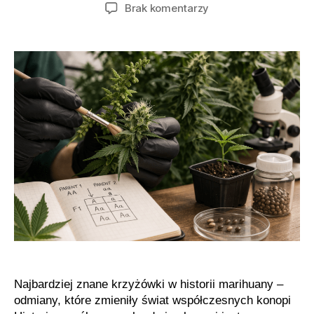
wpisu
wpisu
do
Brak komentarzy
Najważniejsze
krzyżówki
marihuany
–
od
Skunk
#1
po
Gelato
Najbardziej znane krzyżówki w historii marihuany –
odmiany, które zmieniły świat współczesnych konopi