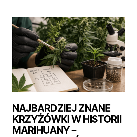
–
od
Skunk
#1
po
Gelato
NAJBARDZIEJ ZNANE
KRZYŻÓWKI W HISTORII
MARIHUANY –