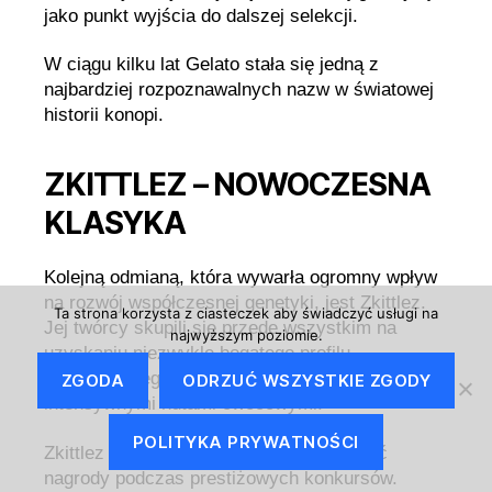
jako punkt wyjścia do dalszej selekcji.
W ciągu kilku lat Gelato stała się jedną z
najbardziej rozpoznawalnych nazw w światowej
historii konopi.
ZKITTLEZ – NOWOCZESNA
KLASYKA
Kolejną odmianą, która wywarła ogromny wpływ
na rozwój współczesnej genetyki, jest Zkittlez.
Ta strona korzysta z ciasteczek aby świadczyć usługi na
Jej twórcy skupili się przede wszystkim na
najwyższym poziomie.
uzyskaniu niezwykle bogatego profilu
aromatycznego, który wyróżniał się
ZGODA
ODRZUĆ WSZYSTKIE ZGODY
intensywnymi nutami owocowymi.
POLITYKA PRYWATNOŚCI
Zkittlez bardzo szybko zaczęła zdobywać
nagrody podczas prestiżowych konkursów.