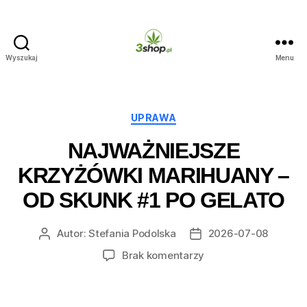
Wyszukaj
Menu
3shop.pl
Kategorie
UPRAWA
NAJWAŻNIEJSZE
KRZYŻÓWKI MARIHUANY –
OD SKUNK #1 PO GELATO
Autor:
Stefania Podolska
2026-07-08
Autor
Data
wpisu
wpisu
do
Brak komentarzy
Najważniejsze
krzyżówki
marihuany