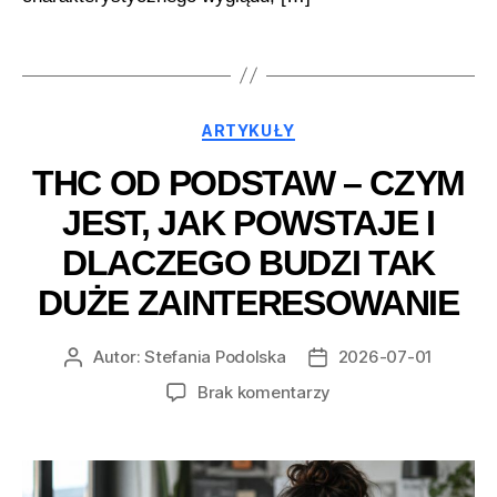
Kategorie
ARTYKUŁY
THC OD PODSTAW – CZYM
JEST, JAK POWSTAJE I
DLACZEGO BUDZI TAK
DUŻE ZAINTERESOWANIE
Autor:
Stefania Podolska
2026-07-01
Autor
Data
wpisu
wpisu
do
Brak komentarzy
THC
od
podstaw
–