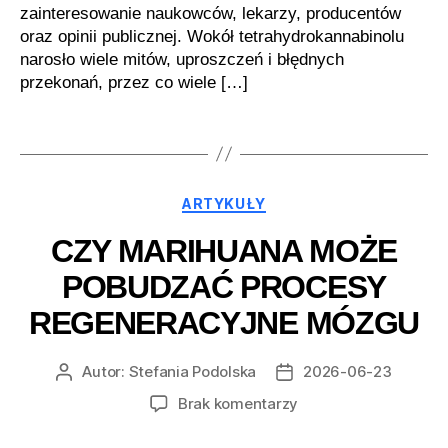
zainteresowanie naukowców, lekarzy, producentów
oraz opinii publicznej. Wokół tetrahydrokannabinolu
narosło wiele mitów, uproszczeń i błędnych
przekonań, przez co wiele […]
Kategorie
ARTYKUŁY
CZY MARIHUANA MOŻE
POBUDZAĆ PROCESY
REGENERACYJNE MÓZGU
Autor:
Stefania Podolska
2026-06-23
Autor
Data
wpisu
wpisu
do
Brak komentarzy
Czy
marihuana