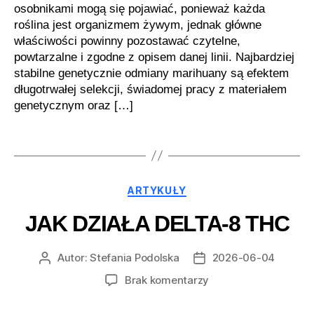
osobnikami mogą się pojawiać, ponieważ każda
roślina jest organizmem żywym, jednak główne
właściwości powinny pozostawać czytelne,
powtarzalne i zgodne z opisem danej linii. Najbardziej
stabilne genetycznie odmiany marihuany są efektem
długotrwałej selekcji, świadomej pracy z materiałem
genetycznym oraz […]
Kategorie
ARTYKUŁY
JAK DZIAŁA DELTA-8 THC
Autor:
Stefania Podolska
2026-06-04
Autor
Data
wpisu
wpisu
do
Brak komentarzy
Jak
działa