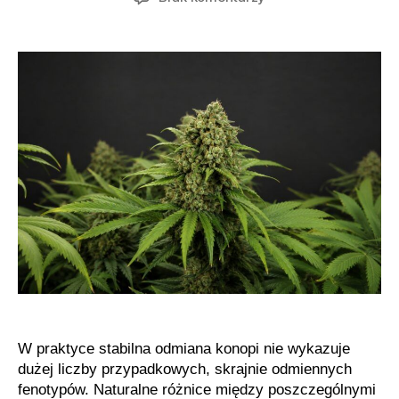
Klasyczne
genetyki
marihuany
o
wysokiej
przewidywalności
cech
W praktyce stabilna odmiana konopi nie wykazuje
dużej liczby przypadkowych, skrajnie odmiennych
fenotypów. Naturalne różnice między poszczególnymi