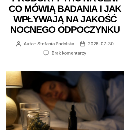
CO MÓWIĄ BADANIA I JAK
WPŁYWAJĄ NA JAKOŚĆ
NOCNEGO ODPOCZYNKU
Autor:
Stefania Podolska
2026-07-30
Autor
Data
wpisu
wpisu
do
Brak komentarzy
Produkty
THC
na
sen:
co
mówią
badania
i
jak
wpływają
na
jakość