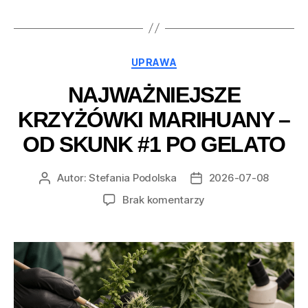
Kategorie
UPRAWA
NAJWAŻNIEJSZE
KRZYŻÓWKI MARIHUANY –
OD SKUNK #1 PO GELATO
Autor:
Stefania Podolska
2026-07-08
Autor
Data
wpisu
wpisu
do
Brak komentarzy
Najważniejsze
krzyżówki
marihuany
–
od
Skunk
#1