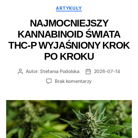
Kategorie
ARTYKUŁY
NAJMOCNIEJSZY
KANNABINOID ŚWIATA
THC-P WYJAŚNIONY KROK
PO KROKU
Autor:
Stefania Podolska
2026-07-14
Autor
Data
wpisu
wpisu
do
Brak komentarzy
Najmocniejszy
kannabinoid
świata
THC-
P
wyjaśniony
krok
po