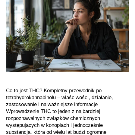
czym
jest,
jak
powstaje
i
dlaczego
budzi
tak
duże
zainteresowanie
Co to jest THC? Kompletny przewodnik po
tetrahydrokannabinolu – właściwości, działanie,
zastosowanie i najważniejsze informacje
Wprowadzenie THC to jeden z najbardziej
rozpoznawalnych związków chemicznych
występujących w konopiach i jednocześnie
substancja, która od wielu lat budzi ogromne