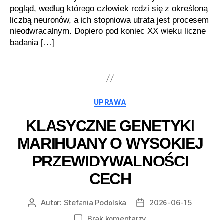
pogląd, według którego człowiek rodzi się z określoną
liczbą neuronów, a ich stopniowa utrata jest procesem
nieodwracalnym. Dopiero pod koniec XX wieku liczne
badania […]
Kategorie
UPRAWA
KLASYCZNE GENETYKI
MARIHUANY O WYSOKIEJ
PRZEWIDYWALNOŚCI
CECH
Autor:
Stefania Podolska
2026-06-15
Autor
Data
wpisu
wpisu
do
Brak komentarzy