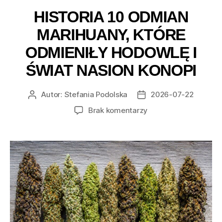
HISTORIA 10 ODMIAN
MARIHUANY, KTÓRE
ODMIENIŁY HODOWLĘ I
ŚWIAT NASION KONOPI
Autor:
Stefania Podolska
2026-07-22
Autor
Data
wpisu
wpisu
do
Brak komentarzy
Historia
10
odmian
marihuany,
które
odmieniły
hodowlę
i
świat
nasion