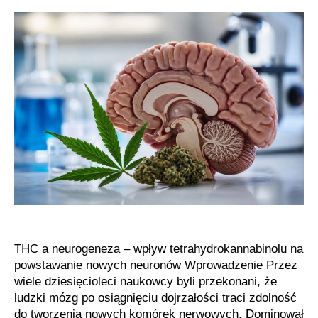
może
pobudzać
procesy
regeneracyjne
mózgu
THC a neurogeneza – wpływ tetrahydrokannabinolu na
powstawanie nowych neuronów Wprowadzenie Przez
wiele dziesięcioleci naukowcy byli przekonani, że
ludzki mózg po osiągnięciu dojrzałości traci zdolność
do tworzenia nowych komórek nerwowych. Dominował