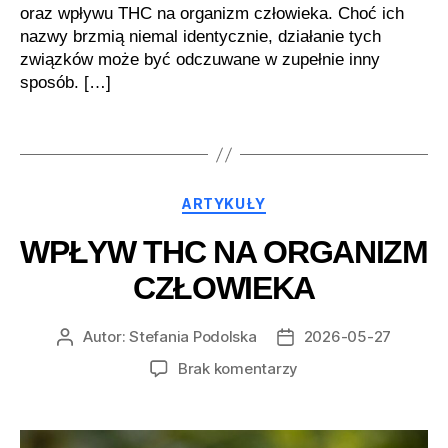
oraz wpływu THC na organizm człowieka. Choć ich
nazwy brzmią niemal identycznie, działanie tych
związków może być odczuwane w zupełnie inny
sposób. […]
Kategorie
ARTYKUŁY
WPŁYW THC NA ORGANIZM
CZŁOWIEKA
Autor:
Stefania Podolska
2026-05-27
Autor
Data
wpisu
wpisu
do
Brak komentarzy
Wpływ
THC
na