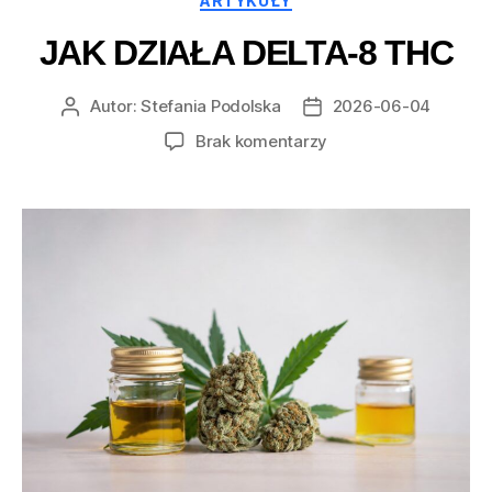
ARTYKUŁY
JAK DZIAŁA DELTA-8 THC
Autor:
Stefania Podolska
2026-06-04
Autor
Data
wpisu
wpisu
do
Brak komentarzy
Jak
działa
Delta-
8
THC