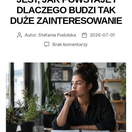
DLACZEGO BUDZI TAK
DUŻE ZAINTERESOWANIE
Autor:
Stefania Podolska
2026-07-01
Autor
Data
wpisu
wpisu
do
Brak komentarzy
THC
od
podstaw
–
czym
jest,
jak
powstaje
i
dlaczego
budzi
tak
duże