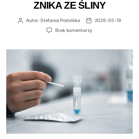
ZNIKA ZE ŚLINY
Autor:
Stefania Podolska
2026-05-19
Autor
Data
wpisu
wpisu
do
Brak komentarzy
Po
ilu
godzinach
THC
znika
ze
śliny