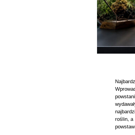
Najbardz
Wprowadz
powstani
wydawały
najbardz
roślin, 
powstaw