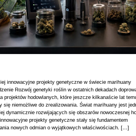
iej innowacyjne projekty genetyczne w świecie marihuany
enie Rozwój genetyki roślin w ostatnich dekadach doprowa
a projektów hodowlanych, które jeszcze kilkanaście lat tem
 się niemożliwe do zrealizowania. Świat marihuany jest je
iej dynamicznie rozwijających się obszarów nowoczesnej h
a innowacyjne projekty genetyczne stały się fundamentem
ania nowych odmian o wyjątkowych właściwościach. […]