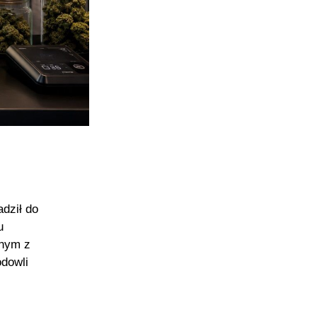
dził do
u
dnym z
odowli