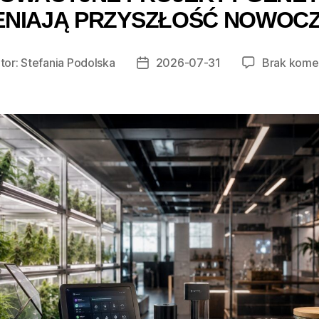
ENIAJĄ PRZYSZŁOŚĆ NOWOC
tor:
Stefania Podolska
2026-07-31
Brak kome
r
Data
u
wpisu