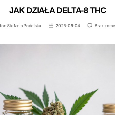
JAK DZIAŁA DELTA-8 THC
tor:
Stefania Podolska
2026-06-04
Brak kome
r
Data
u
wpisu