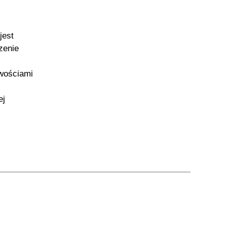
jest
zenie
iwościami
ej