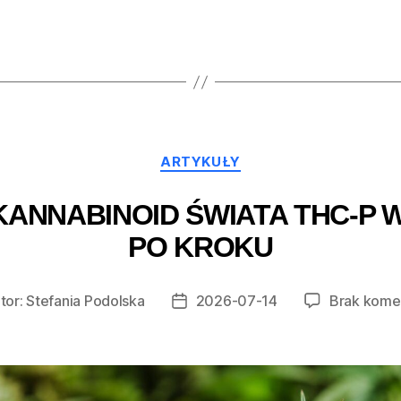
Kategorie
ARTYKUŁY
KANNABINOID ŚWIATA THC-P 
PO KROKU
tor:
Stefania Podolska
2026-07-14
Brak kome
r
Data
u
wpisu