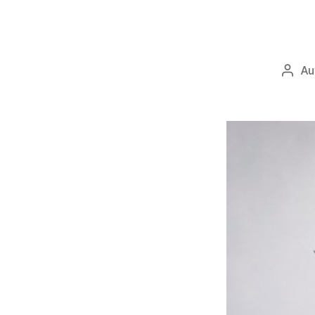
Au
Auto
wpis