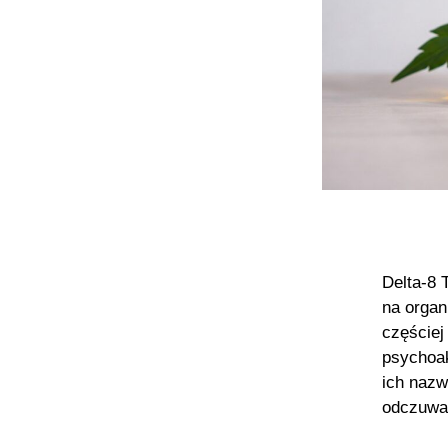
Delta-8 
na organ
częściej
psychoak
ich nazw
odczuwan