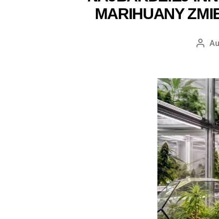
MARIHUANY ZMI
Au
Auto
wpis