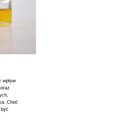
az wpływ
coraz
ych,
ka. Choć
 być