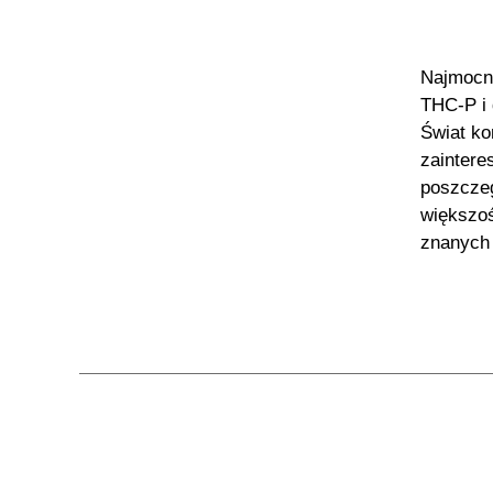
Najmocni
THC-P i
Świat ko
zaintere
poszcze
większoś
znanych