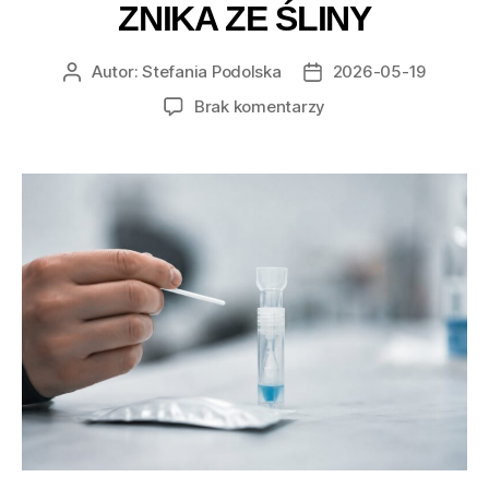
ZNIKA ZE ŚLINY
Autor:
Stefania Podolska
2026-05-19
Autor
Data
wpisu
wpisu
do
Brak komentarzy
Po
ilu
godzinach
THC
znika
ze
śliny