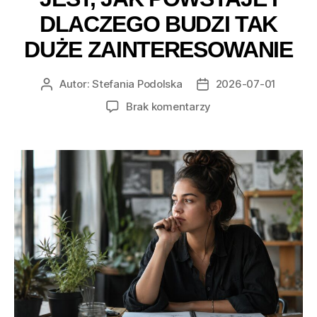
DLACZEGO BUDZI TAK
DUŻE ZAINTERESOWANIE
Autor:
Stefania Podolska
2026-07-01
Autor
Data
wpisu
wpisu
do
Brak komentarzy
THC
od
podstaw
–
czym
jest,
jak
powstaje
i
dlaczego
budzi
tak
duże