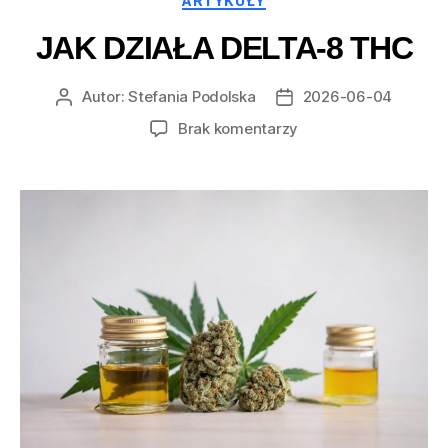
ARTYKUŁY
JAK DZIAŁA DELTA-8 THC
Autor:
Stefania Podolska
2026-06-04
Autor
Data
wpisu
wpisu
do
Brak komentarzy
Jak
działa
Delta-
8
THC