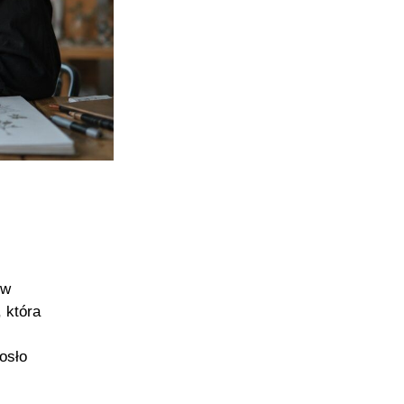
ów
 która
osło