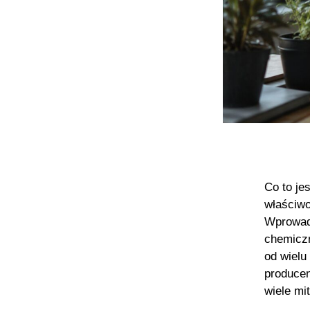
Co to je
właściwo
Wprowadz
chemiczn
od wielu
producen
wiele mi