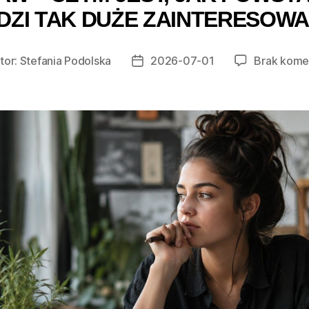
DZI TAK DUŻE ZAINTERESOWA
tor:
Stefania Podolska
2026-07-01
Brak kome
r
Data
u
wpisu