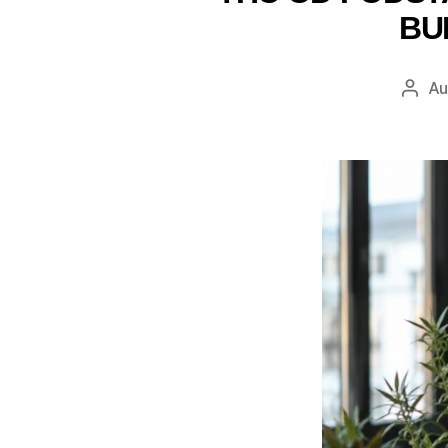
BU
Au
Auto
wpis