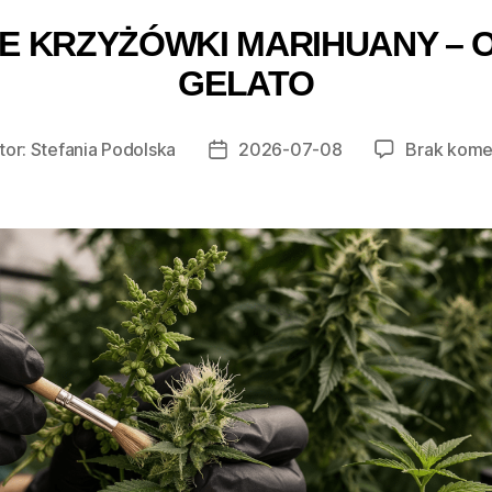
E KRZYŻÓWKI MARIHUANY – O
GELATO
tor:
Stefania Podolska
2026-07-08
Brak kome
r
Data
u
wpisu