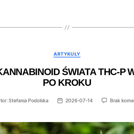
Kategorie
ARTYKUŁY
KANNABINOID ŚWIATA THC-P 
PO KROKU
tor:
Stefania Podolska
2026-07-14
Brak kome
r
Data
u
wpisu