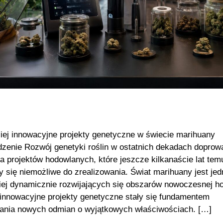
iej innowacyjne projekty genetyczne w świecie marihuany
enie Rozwój genetyki roślin w ostatnich dekadach doprowa
a projektów hodowlanych, które jeszcze kilkanaście lat tem
 się niemożliwe do zrealizowania. Świat marihuany jest je
iej dynamicznie rozwijających się obszarów nowoczesnej h
a innowacyjne projekty genetyczne stały się fundamentem
ania nowych odmian o wyjątkowych właściwościach. […]