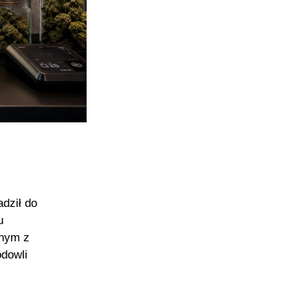
dził do
u
dnym z
odowli