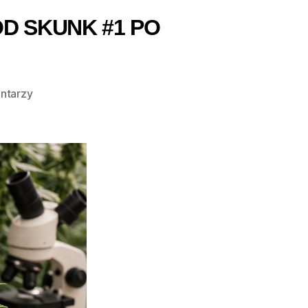
D SKUNK #1 PO
do
ntarzy
Najważniejsze
krzyżówki
marihuany
–
od
Skunk
#1
po
Gelato