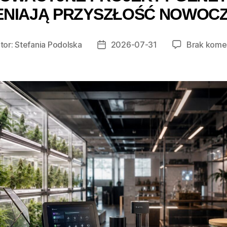
ENIAJĄ PRZYSZŁOŚĆ NOWOC
tor:
Stefania Podolska
2026-07-31
Brak kome
r
Data
u
wpisu