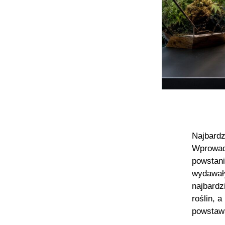
Najbardz
Wprowadz
powstani
wydawały
najbardz
roślin, 
powstaw