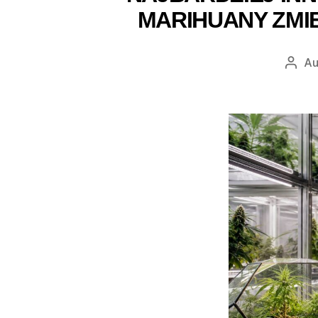
MARIHUANY ZMI
Au
Auto
wpis