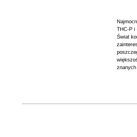
Najmocni
THC-P i
Świat ko
zaintere
poszcze
większoś
znanych