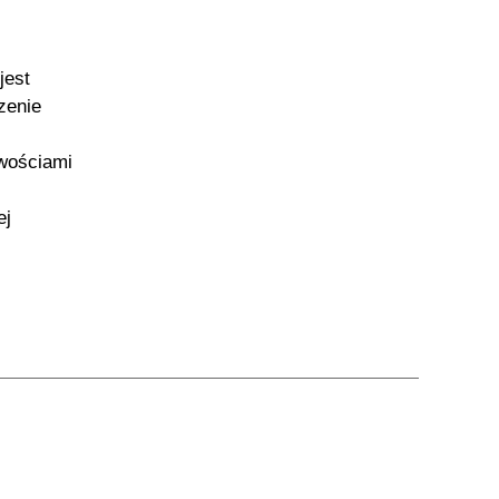
jest
zenie
iwościami
ej