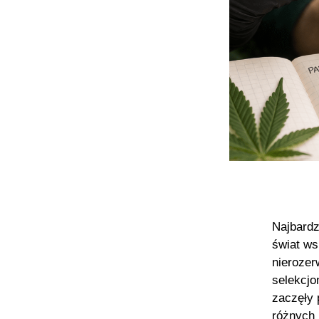
Najbardz
świat ws
nierozer
selekcjo
zaczęły 
różnych 