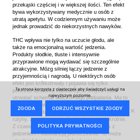
przekąski częściej i w większej ilości. Ten efekt
bywa wykorzystywany medycznie u osób z
utratą apetytu. W codziennym używaniu może
jednak prowadzić do niekorzystnych nawyków.
THC wpływa nie tylko na uczucie głodu, ale
także na emocjonalną wartość jedzenia.
Produkty słodkie, tłuste i intensywnie
przyprawione mogą wydawać się szczególnie
atrakcyjne. Mózg silniej łączy jedzenie z
przyjemnością i nagrodą. U niektórych osób
efekt jest krótkotrwały i pojawia się tylko
Ta strona korzysta z ciasteczek aby świadczyć usługi na
podczas działania substancji. U innych może
najwyższym poziomie.
utrwalać schemat wieczornego podjadania. Ma to
znaczenie zwłaszcza przy regularnym używaniu.
ZGODA
ODRZUĆ WSZYSTKIE ZGODY
Jeżeli THC staje się elementem codziennej
rutyny, apetyt może być pobudzany wielokrotnie.
POLITYKA PRYWATNOŚCI
Z czasem organizm może kojarzyć relaks z
jedzeniem i substancją jednocześnie. To może