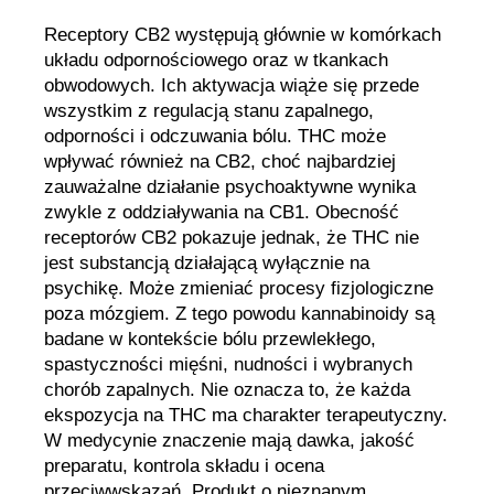
Receptory CB2 występują głównie w komórkach
układu odpornościowego oraz w tkankach
obwodowych. Ich aktywacja wiąże się przede
wszystkim z regulacją stanu zapalnego,
odporności i odczuwania bólu. THC może
wpływać również na CB2, choć najbardziej
zauważalne działanie psychoaktywne wynika
zwykle z oddziaływania na CB1. Obecność
receptorów CB2 pokazuje jednak, że THC nie
jest substancją działającą wyłącznie na
psychikę. Może zmieniać procesy fizjologiczne
poza mózgiem. Z tego powodu kannabinoidy są
badane w kontekście bólu przewlekłego,
spastyczności mięśni, nudności i wybranych
chorób zapalnych. Nie oznacza to, że każda
ekspozycja na THC ma charakter terapeutyczny.
W medycynie znaczenie mają dawka, jakość
preparatu, kontrola składu i ocena
przeciwwskazań. Produkt o nieznanym