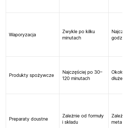
Zwykle po kilku
Najczęś
Waporyzacja
minutach
godzin
Najczęściej po 30–
Około 6
Produkty spożywcze
120 minutach
dłużej
Zależnie od formuły
Zależni
Preparaty doustne
i składu
metaboli