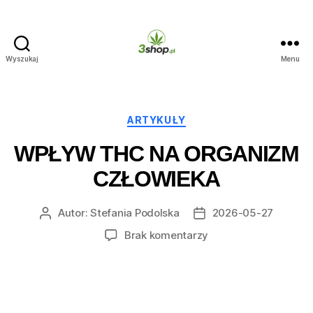
Wyszukaj
Menu
3shop.pl
Kategorie
ARTYKUŁY
WPŁYW THC NA ORGANIZM
CZŁOWIEKA
Autor:
Stefania Podolska
2026-05-27
Autor
Data
wpisu
wpisu
do
Brak komentarzy
Wpływ
THC
na
organizm
człowieka