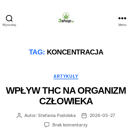
Wyszukaj
Menu
3shop.pl
TAG:
KONCENTRACJA
Kategorie
ARTYKUŁY
WPŁYW THC NA ORGANIZM
CZŁOWIEKA
Autor:
Stefania Podolska
2026-05-27
Autor
Data
wpisu
wpisu
do
Brak komentarzy
Wpływ