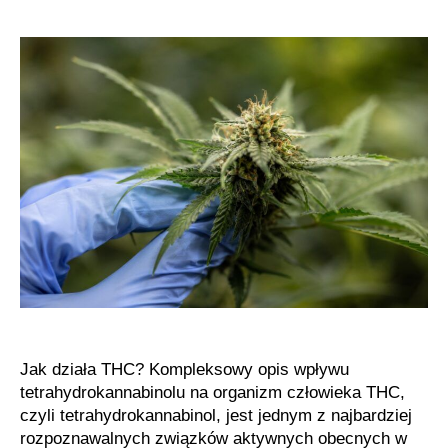
THC
na
organizm
człowieka
Jak działa THC? Kompleksowy opis wpływu
tetrahydrokannabinolu na organizm człowieka THC,
czyli tetrahydrokannabinol, jest jednym z najbardziej
rozpoznawalnych związków aktywnych obecnych w