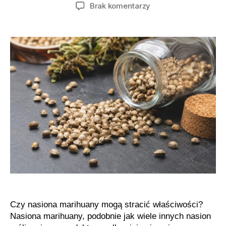
wpisu
wpisu
do
Brak komentarzy
Przechowywanie
nasion
marihuany
krok
po
kroku
Czy nasiona marihuany mogą stracić właściwości?
Nasiona marihuany, podobnie jak wiele innych nasion