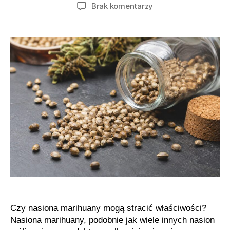
wpisu
wpisu
do
Brak komentarzy
Przechowywanie
nasion
marihuany
krok
po
kroku
Czy nasiona marihuany mogą stracić właściwości?
Nasiona marihuany, podobnie jak wiele innych nasion