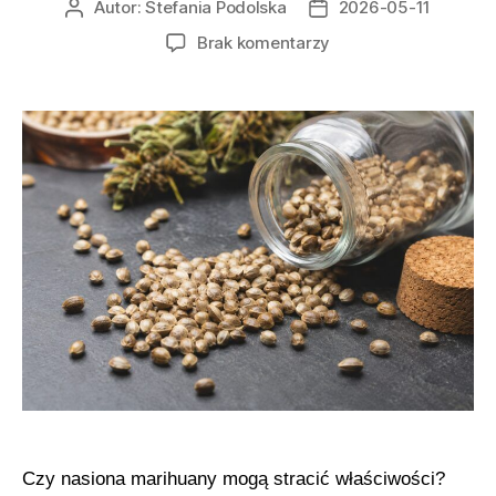
Autor:
Stefania Podolska
2026-05-11
Autor
Data
wpisu
wpisu
do
Brak komentarzy
Przechowywanie
nasion
marihuany
krok
po
kroku
Czy nasiona marihuany mogą stracić właściwości?