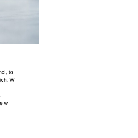
ol, to
ich. W
,
ię w