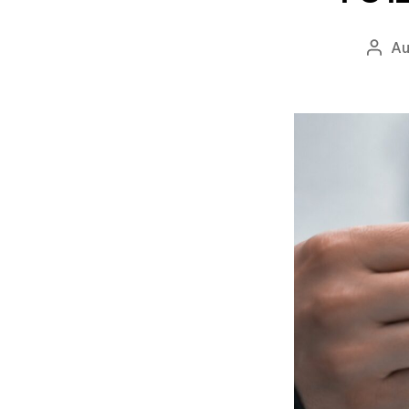
Au
Auto
wpis