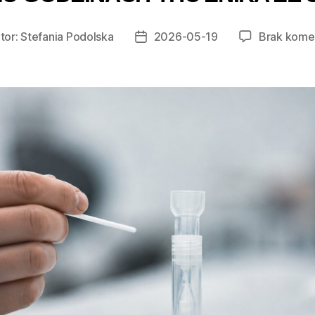
tor:
Stefania Podolska
2026-05-19
Brak kome
r
Data
u
wpisu