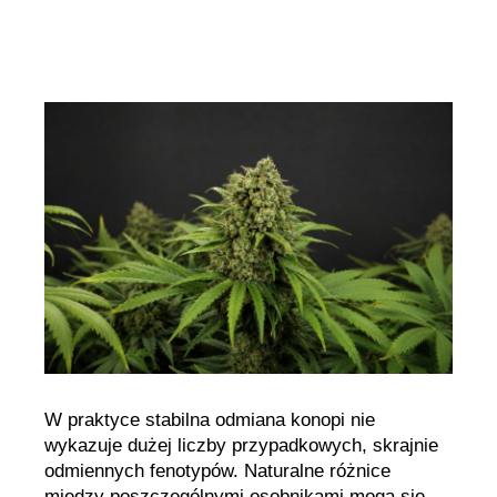
genetyki
marihuany
o
wysokiej
przewidywalności
cech
W praktyce stabilna odmiana konopi nie
wykazuje dużej liczby przypadkowych, skrajnie
odmiennych fenotypów. Naturalne różnice
między poszczególnymi osobnikami mogą się