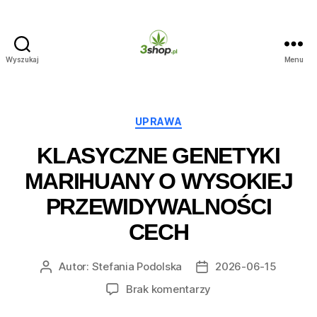
Wyszukaj
Menu
3shop.pl
Kategorie
UPRAWA
KLASYCZNE GENETYKI
MARIHUANY O WYSOKIEJ
PRZEWIDYWALNOŚCI
CECH
Autor:
Stefania Podolska
2026-06-15
Autor
Data
wpisu
wpisu
do
Brak komentarzy
Klasyczne