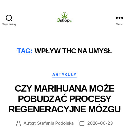
Wyszukaj
Menu
3shop.pl
TAG:
WPŁYW THC NA UMYSŁ
Kategorie
ARTYKUŁY
CZY MARIHUANA MOŻE
POBUDZAĆ PROCESY
REGENERACYJNE MÓZGU
Autor:
Stefania Podolska
2026-06-23
Autor
Data