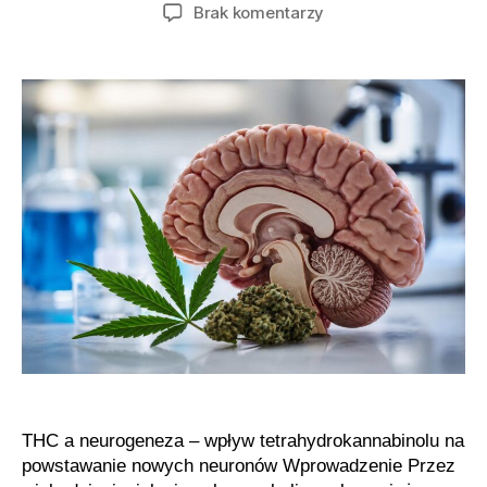
wpisu
wpisu
do
Brak komentarzy
Czy
marihuana
może
pobudzać
procesy
regeneracyjne
mózgu
THC a neurogeneza – wpływ tetrahydrokannabinolu na
powstawanie nowych neuronów Wprowadzenie Przez