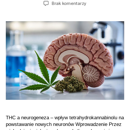
wpisu
wpisu
do
Brak komentarzy
Czy
marihuana
może
pobudzać
procesy
regeneracyjne
mózgu
THC a neurogeneza – wpływ tetrahydrokannabinolu na
powstawanie nowych neuronów Wprowadzenie Przez