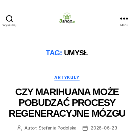
Wyszukaj
Menu
3shop.pl
TAG:
UMYSŁ
Kategorie
ARTYKUŁY
CZY MARIHUANA MOŻE
POBUDZAĆ PROCESY
REGENERACYJNE MÓZGU
Autor:
Stefania Podolska
2026-06-23
Autor
Data